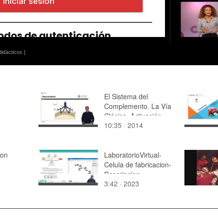
idácticos ]
El Sistema del
Complemento. La Vía
Clásica. Activación
10:35 · 2014
con
LaboratorioVirtual-
Celula de fabricacion-
Descripcion
3:42 · 2023