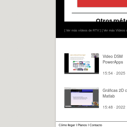
[ Ver más vídeos de RTV ]
[ Ver más Vídeos d
Video DSM
PowerApps
15:54 · 2025
Gráficas 2D 
Matlab
15:48 · 2022
Cómo llegar
I
Planos
I
Contacto