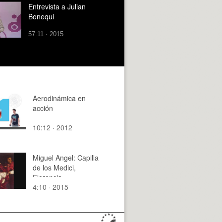
Entrevista a Julian
Bonequi
57:11 · 2015
Aerodinámica en
acción
10:12 · 2012
Miguel Angel: Capilla
de los Medici,
Florencia
4:10 · 2015