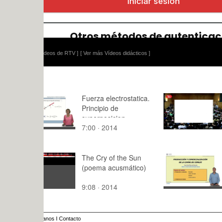
ídeos de RTV ]
[ Ver más Vídeos didácticos ]
Fuerza electrostatica.
De gom a 
Principio de
superposicion
7:00 · 2014
1:47 · 201
The Cry of the Sun
Producción
(poema acusmático)
Comerciali
carne de c
9:08 · 2014
11:41 · 20
anos
I
Contacto