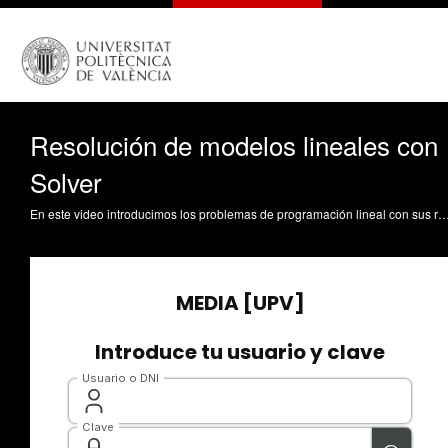
Resolución de modelos lineales con
Solver
En este video introducimos los problemas de programación lineal con sus respectivas componentes: variables de decisión, función objetivo, y restricciones. Acto seguido, vemos como podemos modelizar un problema de programación lineal desde Solver. Solver es un plugin disponible en Excel que nos permite resolver diversos tipos de problemas de optimización. Además de modelar el problema, lo resolvemos y analizamos la salida disponible en el informe de respuestas. Sánchez Anguix, V. (2021). Resolución de modelos 