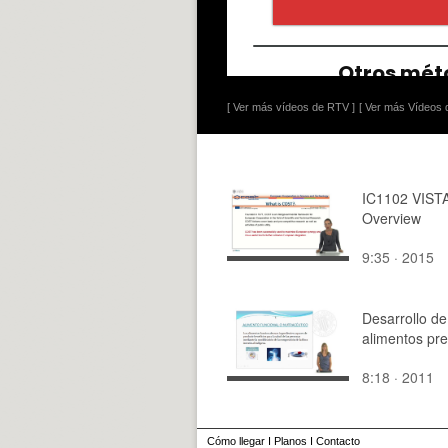
[ Ver más vídeos de RTV ]
[ Ver más Vídeos d
IC1102 VISTA
Overview
9:35 · 2015
Desarrollo de
alimentos pre
8:18 · 2011
Cómo llegar
I
Planos
I
Contacto