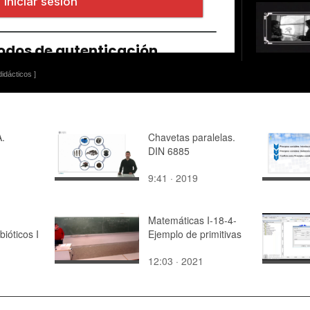
idácticos ]
.
Chavetas paralelas.
DIN 6885
9:41 · 2019
Matemáticas I-18-4-
bióticos I
Ejemplo de primitivas
12:03 · 2021