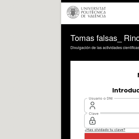
Tomas falsas_ Rinc
Divulgación de las actividades científica