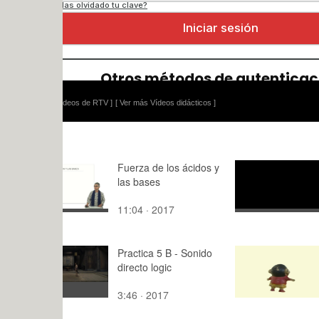
ídeos de RTV ]
[ Ver más Vídeos didácticos ]
Fuerza de los ácidos y
Al Vent_20
las bases
11:04 · 2017
3:25 · 201
Practica 5 B - Sonido
Práctica 4 
directo logic
chan
3:46 · 2017
0:03 · 201