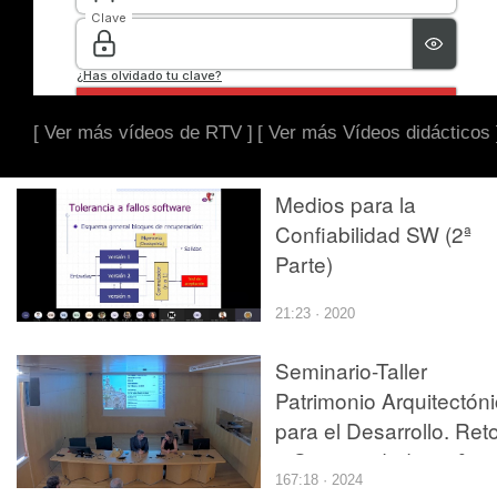
[ Ver más vídeos de RTV ]
[ Ver más Vídeos didácticos 
Medios para la
Confiabilidad SW (2ª
Parte)
21:23 · 2020
Seminario-Taller
Patrimonio Arquitectón
para el Desarrollo. Ret
y Oportunidades. 2ª
167:18 · 2024
parte.(Sesión de