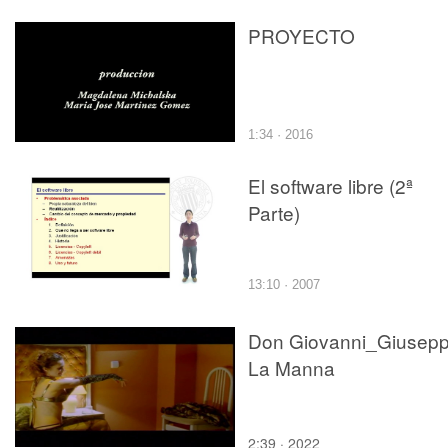
mañana)
PROYECTO
1:34 · 2016
El software libre (2ª
Parte)
13:10 · 2007
Don Giovanni_Giusep
La Manna
2:39 · 2022