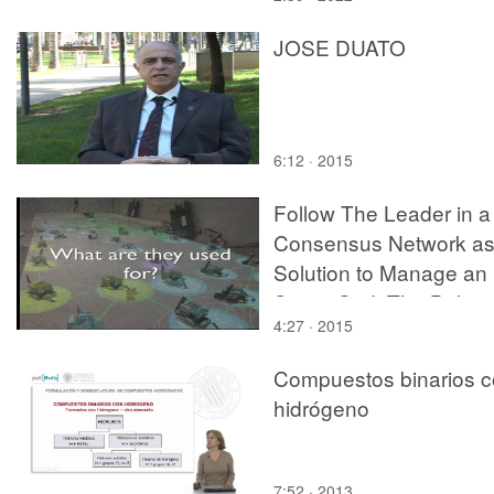
JOSE DUATO
6:12 · 2015
Follow The Leader in a
Consensus Network as
Solution to Manage an
Smart Grid: The Balear
4:27 · 2015
Islands Cas
Compuestos binarios 
hidrógeno
7:52 · 2013