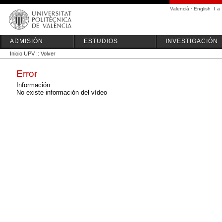
Valencià
·
English
I
a
ADMISIÓN
ESTUDIOS
INVESTIGACIÓN
Inicio UPV
::
Volver
Error
Información
No existe información del vídeo