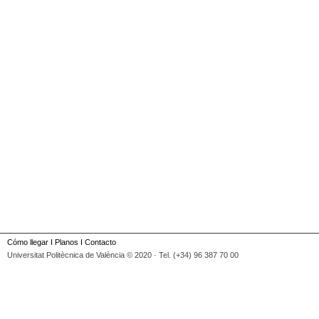
Cómo llegar
I
Planos
I
Contacto
Universitat Politècnica de València © 2020 · Tel. (+34) 96 387 70 00