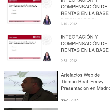
RENTA DE LAS
COMPENSACIÓN DE
PERSONAS FÍSICAS
RENTAS EN LA BASE
IMPONIBLE DEL
6:10 · 2012
AHORRO DEL
IMPUESTO SOBRE L
INTEGRACIÓN Y
RENTA DE LAS
COMPENSACIÓN DE
PERSONAS FÍSICAS
RENTAS EN LA BASE
IMPONIBLE GENERA
9:33 · 2012
DEL IMPUESTO SOB
LA RENTA DE LAS
Artefactos Web de
PERSONAS FÍSICAS
Tiempo Real: Feevy.
Presentacion en Madri
8:42 · 2015