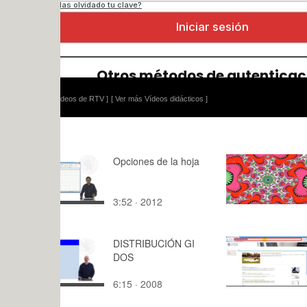
ídeos de RTV ]
[ Ver más Vídeos didácticos ]
Opciones de la hoja
practica 4 
3:52 · 2012
0:22 · 201
DISTRIBUCIÓN GI
Descarga s
DOS
6:15 · 2008
11:20 · 20