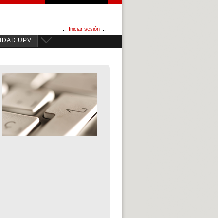
::
Iniciar sesión
::
IDAD UPV