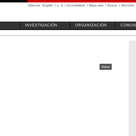
Valencià
·
English
I
a
·
A
I
Accesibilidad
I
Mapa web
I
Buscar
I
Directorio
INVESTIGACIÓN
ORGANIZACIÓN
COMUN
Volver