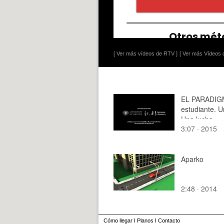
[ Ver más vídeos de RTV ]
[ Ver más Vídeos d
EL PARADIG
estudiante. U
Una lucha.
3:07 · 2015
Aparko
2:48 · 2014
Cómo llegar
I
Planos
I
Contacto