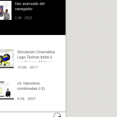
Uso avanzado del
navegador
1:58 · 2013
Simulación Cinemática
Lego Technic 8459-2
con Cosmos Motion ¿
10:06 · 2017
15 de 29
v3: Injeccions
combinades (i 2)
9:56 · 2007