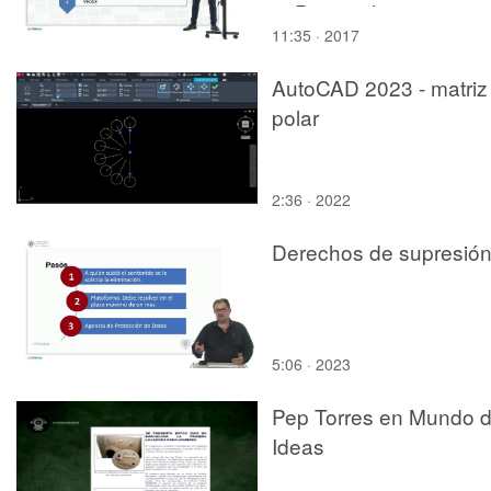
3. Principales
11:35 · 2017
herramientas de anális
AutoCAD 2023 - matriz
polar
2:36 · 2022
Derechos de supresió
5:06 · 2023
Pep Torres en Mundo 
Ideas