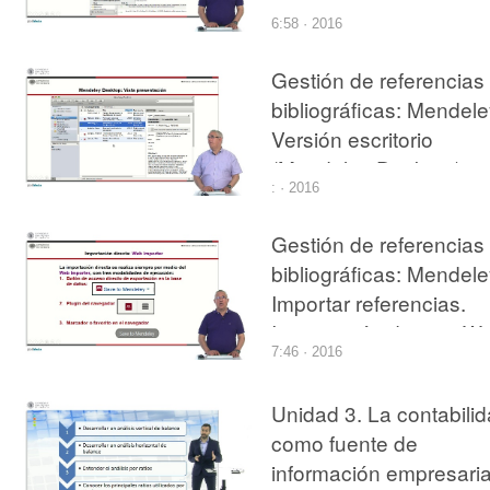
Importación indirecta
6:58 · 2016
Gestión de referencias
bibliográficas: Mendele
Versión escritorio
(Mendeley Desktop).
: · 2016
Gestión de referencias
bibliográficas: Mendele
Importar referencias.
Importación directa, W
7:46 · 2016
Importer
Unidad 3. La contabili
como fuente de
información empresarial