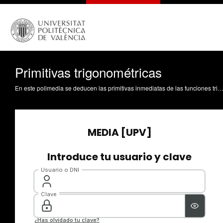
Primitivas trigonométricas
En este polimedia se deducen las primitivas inmediatas de las funciones trigonmétricas elementales, se introducen las pseudo-inmediatas correspondientes. Se muestra un ejemplo de manejo de funciones trigonmétricas (en el que se muestra que no siempre que aparezcan funciones trigonométricas, la primitiva será de tipo trigonométrico) Guirao Sánchez, AJ. (2015). Primitivas trigonométricas. http