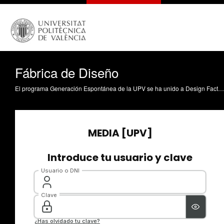
Fábrica de Diseño
El programa Generación Espontánea de la UPV se ha unido a Design Factory Global Network; la red de centros de innovación presente en universidades e instituciones de investigación de todo el mundo. Esta iniciativa, que nació en la Universidad de Aalto en el año 2008, busca estimular la creatividad de los estudiantes, compartir el conocimiento y la colaboración universitaria internacional. El espacio Generación Espontánea - Design Factory está ubicado en la planta baja de la Casa del Alumno de la Politècnica de València.