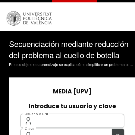
Secuenciación mediante reducción
del problema al cuello de botella
En este objeto de aprendizaje se explica cómo simplificar un problema complejo de secuenciación en talleres usando en enfoque cuello de botella. En este caso, el cuello de botella se considerará aquel recurso que necesita más tiempo de proceso para producir todo el plan de fabricación. Una vez identificado el cuello de botella se simplificará el problema utilizando una aproximación heurística denominada botflow. Andrés Romano, C. (2016). Secuenciación mediante reducción del problema al cuello de botella. https://riunet.upv.es/handle/10251/66597 DER