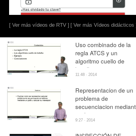
[ Ver más vídeos de RTV ]
[ Ver más Vídeos didácticos 
Uso combinado de la
regla ATCS y un
algoritmo cuello de
botella
11:48 · 2014
Representacion de un
problema de
secuenciacion median
grafos
9:27 · 2014
INSPECCIÓN DE