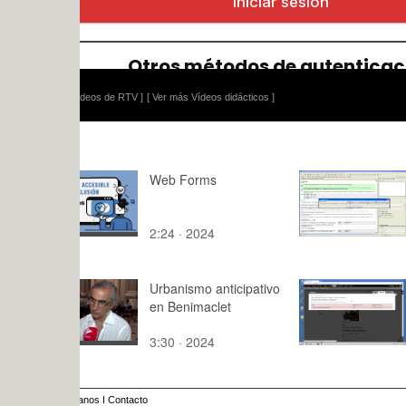
ídeos de RTV ]
[ Ver más Vídeos didácticos ]
Web Forms
Class note
exercises 
2:24 · 2024
3:50 · 200
Urbanismo anticipativo
Actualitzaci
en Benimaclet
de Drupal
3:30 · 2024
8:49 · 201
anos
I
Contacto