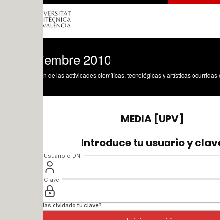
ciembre 2010
n de las actividades científicas, tecnológicas y artísticas ocurridas en los tres cam