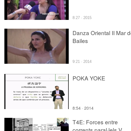
8:27 · 2015
Danza Oriental II Mar 
Bailes
9:21 · 2014
POKA YOKE
8:54 · 2014
T4E: Forces entre
corrents paral·lels V