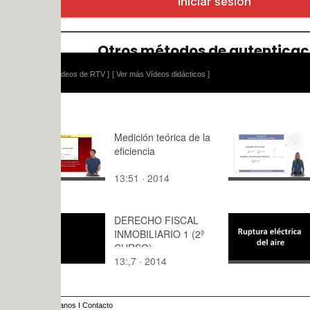
ídeos de RTV ]
[ Ver más Vídeos didácticos ]
Medición teórica de la
Equilibri 
eficiencia
en una gru
13:51 · 2014
5:47 · 200
DERECHO FISCAL
Ruptura elé
INMOBILIARIO 1 (2º
aire
CURSO)
13:,7 · 2014
0:16 · 201
anos
I
Contacto