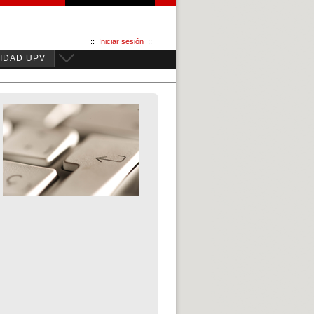
::
Iniciar sesión
::
IDAD UPV