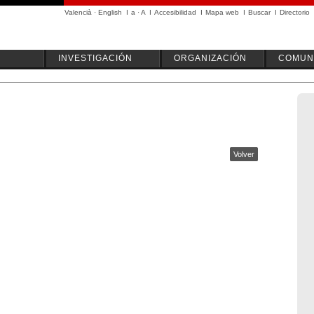
Valencià
·
English
I
a
·
A
I
Accesibilidad
I
Mapa web
I
Buscar
I
Directorio
INVESTIGACIÓN
ORGANIZACIÓN
COMUN
Volver