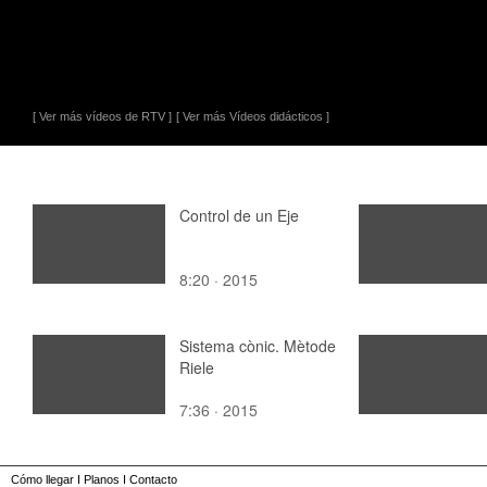
[ Ver más vídeos de RTV ]
[ Ver más Vídeos didácticos ]
Control de un Eje
8:20 · 2015
Sistema cònic. Mètode
Riele
7:36 · 2015
Cómo llegar
I
Planos
I
Contacto