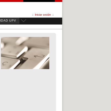
::
Iniciar sesión
::
IDAD UPV