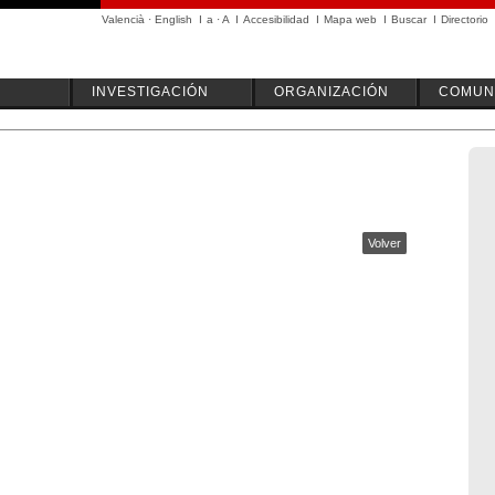
Valencià
·
English
I
a
·
A
I
Accesibilidad
I
Mapa web
I
Buscar
I
Directorio
INVESTIGACIÓN
ORGANIZACIÓN
COMUN
Volver