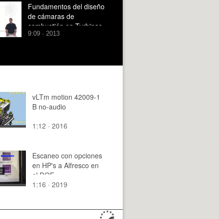
Fundamentos del diseño
de cámaras de
combustión en Turbinas
9:09 · 2013
de Gas
vLTm motion 42009-1
B no-audio
1:12 · 2016
Escaneo con opciones
en HP's a Alfresco en
el DOE
1:16 · 2019