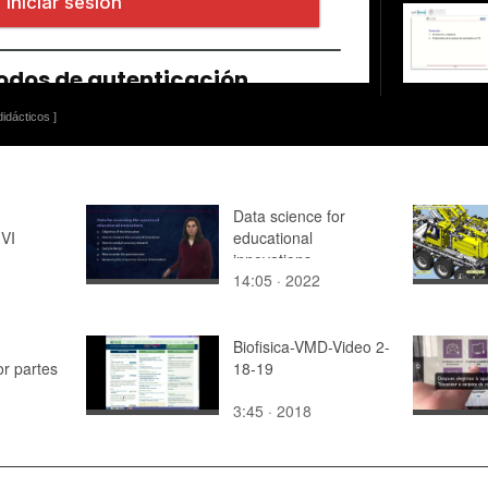
idácticos ]
Data science for
 VI
educational
innovations
14:05 · 2022
Biofisica-VMD-Video 2-
or partes
18-19
3:45 · 2018