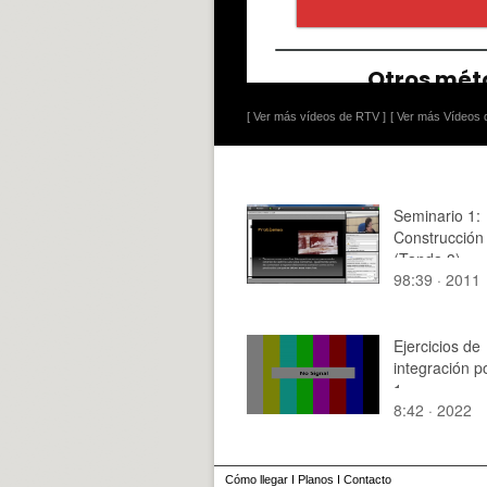
[ Ver más vídeos de RTV ]
[ Ver más Vídeos d
Seminario 1:
Construcción
(Tanda 3)
98:39 · 2011
Ejercicios de
integración p
1
8:42 · 2022
Cómo llegar
I
Planos
I
Contacto