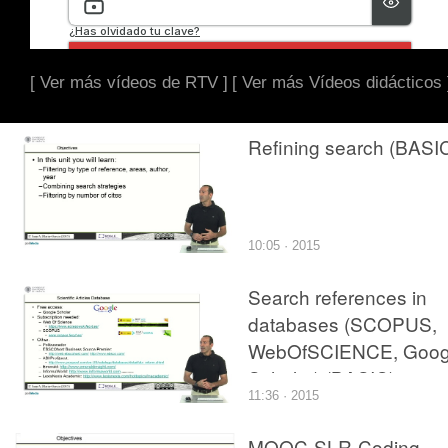
[ Ver más vídeos de RTV ]
[ Ver más Vídeos didácticos 
Refining search (BASI
10:05 · 2015
Search references in
databases (SCOPUS,
WebOfSCIENCE, Goog
Scholar) (BASIC)
11:36 · 2015
MOOC-SLR-Coding