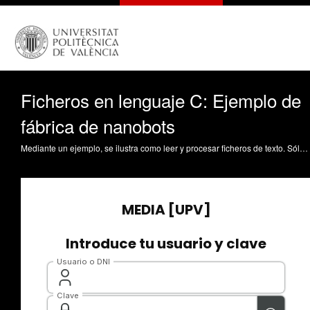
Ficheros en lenguaje C: Ejemplo de
fábrica de nanobots
Mediante un ejemplo, se ilustra como leer y procesar ficheros de texto. Sólo se utiliza la función principal en el ejemplo. Gil Gómez, JA. (2023). Ficheros en lenguaje C: Ejemplo de fábrica de nanobots. https://riunet.upv.es/handle/10251/194279 DER