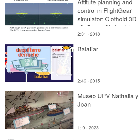
Attitute planning and
control in FlightGear
simulator: Clothoid 3D
(C3D) vs. Clothoid-bas
2:31 · 2018
3D curve (Cb3D)
Balafiar
2:46 · 2015
Museo UPV Nathalia y
Joan
1:,0 · 2023