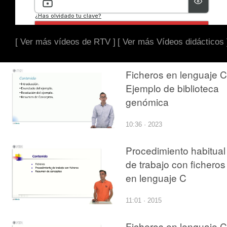
[ Ver más vídeos de RTV ]
[ Ver más Vídeos didácticos 
Ficheros en lenguaje C
Ejemplo de biblioteca
genómica
10:36 · 2023
Procedimiento habitual
de trabajo con ficheros
en lenguaje C
11:01 · 2015
Ficheros en lenguaje C