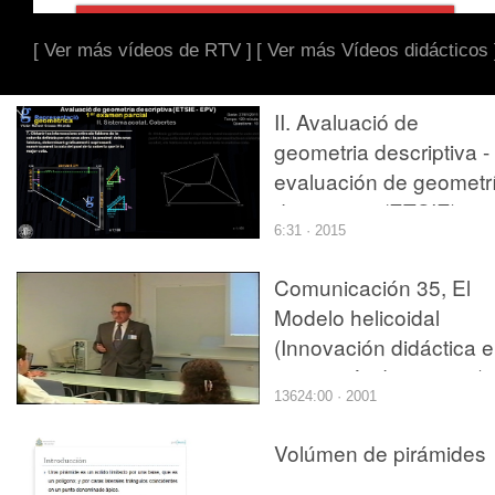
[ Ver más vídeos de RTV ]
[ Ver más Vídeos didácticos 
II. Avaluació de
geometria descriptiva -
evaluación de geometr
descriptiva (ETSIE)
6:31 · 2015
Víctor Grassa
Comunicación 35, El
Modelo helicoidal
(Innovación didáctica 
geometría descriptiva)
13624:00 · 2001
(JIE)
Volúmen de pirámides