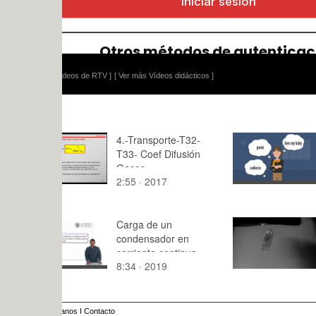
ídeos de RTV ]
[ Ver más Vídeos didácticos ]
4.-Transporte-T32-
MD. Thoug
T33- Coef Difusión
feelings
Gases
2:55 · 2017
1:54 · 202
Carga de un
Celta a cá
condensador en
corriente continua
8:34 · 2019
0:28 · 201
anos
I
Contacto