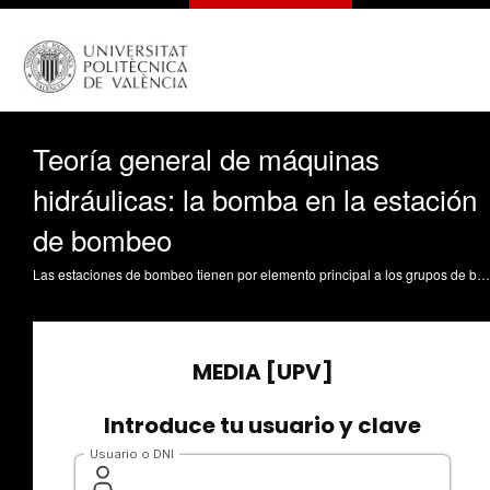
Teoría general de máquinas
hidráulicas: la bomba en la estación
de bombeo
Las estaciones de bombeo tienen por elemento principal a los grupos de bombas. El papel que juegan las mismas es el de proporcionar caudal y presión al conjunto del sistema y es muy importante conocer cómo van a comportarse en el mismo en base a sus curvas motrices. En el presente objeto se describirá cómo se llega a las curvas motrices de las bombas desde sus características geométricas y se introducirá la teoría que explica el comportamiento de las mismas a partir del conocimiento de sus datos básicos de geometría y velocidad López Jiménez, PA. (2013). Teoría general de máquinas hidráulicas: la bomba en la estación de bombeo. https://riunet.upv.es/handle/10251/30738