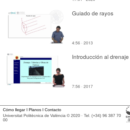
Maria Augusta Justi
Pisani and Rafael
Guiado de rayos
Schimidt.
4:56 · 2013
Introducción al drenaje
7:56 · 2017
Cómo llegar
I
Planos
I
Contacto
Universitat Politècnica de València © 2020 · Tel. (+34) 96 387 70
00