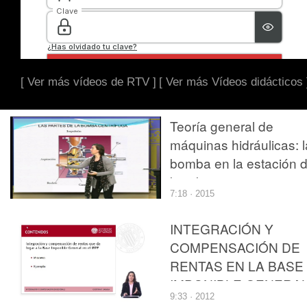
[ Ver más vídeos de RTV ]
[ Ver más Vídeos didácticos 
Teoría general de
máquinas hidráulicas: l
bomba en la estación 
bombeo
7:18 · 2015
INTEGRACIÓN Y
COMPENSACIÓN DE
RENTAS EN LA BASE
IMPONIBLE GENERA
9:33 · 2012
DEL IMPUESTO SOB