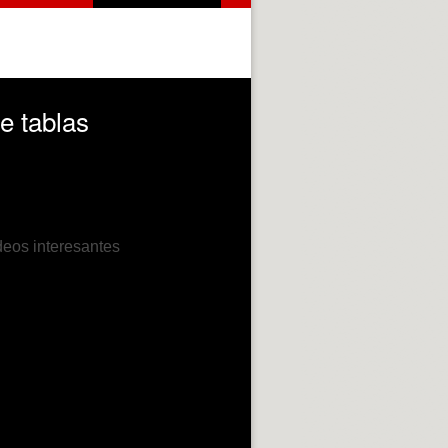
e tablas
deos interesantes