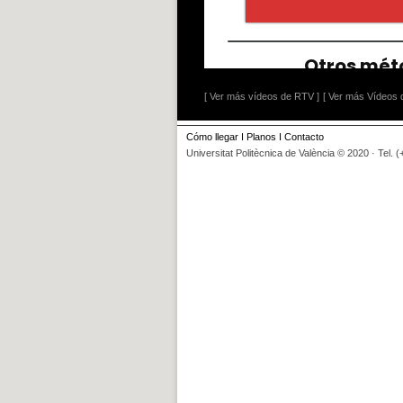
[ Ver más vídeos de RTV ]
[ Ver más Vídeos d
Cómo llegar
I
Planos
I
Contacto
Universitat Politècnica de València © 2020 · Tel. 