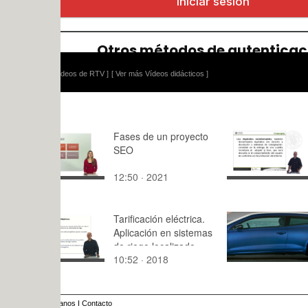
ídeos de RTV ]
[ Ver más Vídeos didácticos ]
Fases de un proyecto
Depósitos
SEO
reembolsa
12:50 · 2021
6:20 · 201
Tarificación eléctrica.
Trabajo 1
Aplicación en sistemas
de riego localizado
10:52 · 2018
3:33 · 201
anos
I
Contacto