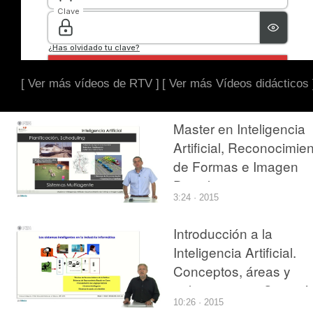
[ Ver más vídeos de RTV ]
[ Ver más Vídeos didácticos 
Master en Inteligencia
Artificial, Reconocimie
de Formas e Imagen
Digital
3:24 · 2015
Introducción a la
Inteligencia Artificial.
Conceptos, áreas y
aplicaciones. ¿Se está
10:26 · 2015
utilizando la tecnología