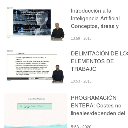
de sistemas inteligente
Introducción a la
en la industria
Inteligencia Artificial.
informática?
Conceptos, áreas y
aplicaciones. ¿Qué es
13:59 · 2015
sistema inteligente?
DELIMITACIÓN DE LO
ELEMENTOS DE
TRABAJO
10:53 · 2015
PROGRAMACIÓN
ENTERA: Costes no
lineales/dependen del
tamaño del pedido
5:53 · 2020