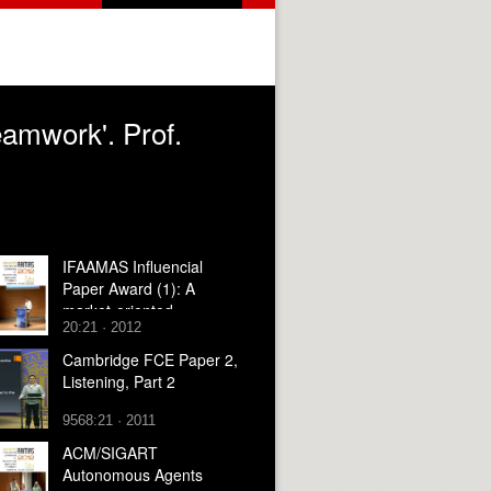
eamwork'. Prof.
IFAAMAS Influencial
Paper Award (1): A
market-oriented
20:21 · 2012
programming
environment and its
Cambridge FCE Paper 2,
application to distributed
Listening, Part 2
multicommodity flow
problems. Prof Michael
9568:21 · 2011
Well Mann
ACM/SIGART
Autonomous Agents