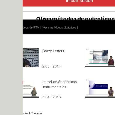
ídeos de RTV ]
[ Ver más Vídeos didácticos ]
Crazy Letters
Presentaci
5: Política 
planificaci
2:03 · 2014
5:25 · 201
estratégica
Introducción técnicas
Sistemas B
instrumentales
1a
5:34 · 2016
8:49 · 201
anos
I
Contacto