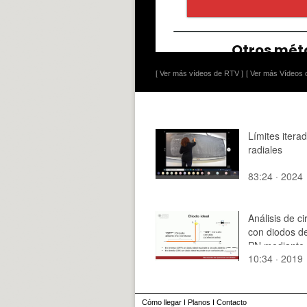
[ Ver más vídeos de RTV ]
[ Ver más Vídeos d
Límites itera
radiales
83:24 · 2024
Análisis de ci
con diodos d
PN mediante
10:34 · 2019
de aproximac
lineales
Cómo llegar
I
Planos
I
Contacto