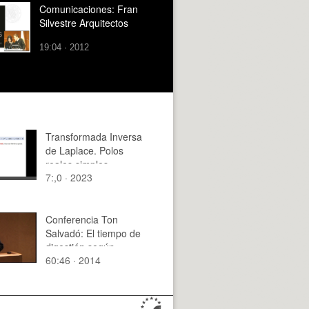
Comunicaciones: Fran
Silvestre Arquitectos
19:04 · 2012
Transformada Inversa
de Laplace. Polos
reales simples
7:,0 · 2023
Conferencia Ton
Salvadó: El tiempo de
digestión según
60:46 · 2014
Shadrach Woods
(2012-09-27) parte 1/2