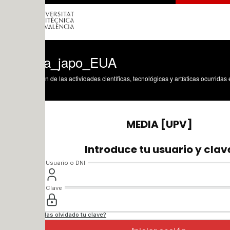
ina_japo_EUA
n de las actividades científicas, tecnológicas y artísticas ocurridas en los tres cam