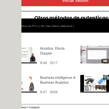
ídeos de RTV ]
[ Ver más Vídeos didácticos ]
Acústica. Efecte
Rough Anim
Doppler
8:46 · 2017
7:19 · 202
Business intelligence &
Generador
Business Analytics
receptores
corriente c
8:47 · 2026
15:27 · 20
anos
I
Contacto