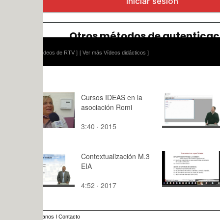
ídeos de RTV ]
[ Ver más Vídeos didácticos ]
Cursos IDEAS en la
Listas en R
asociación Romi
3:40 · 2015
6:40 · 201
Contextualización M.3
Clase de M
EIA
Fricción II
4:52 · 2017
71:45 · 20
anos
I
Contacto