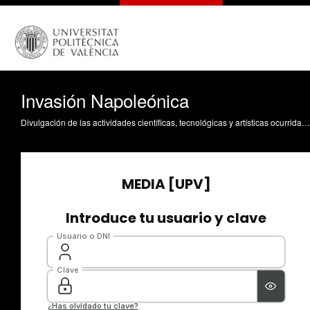
Invasión Napoleónica
Divulgación de las actividades científicas, tecnológicas y artísticas ocurridas en los tres campus de la UPV