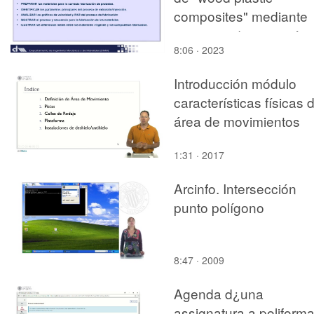
composites" mediante
procesos de extrusión 
8:06 · 2023
inyección
Introducción módulo
características físicas d
área de movimientos
1:31 · 2017
Arcinfo. Intersección
punto polígono
8:47 · 2009
Agenda d¿una
assignatura a poliforma