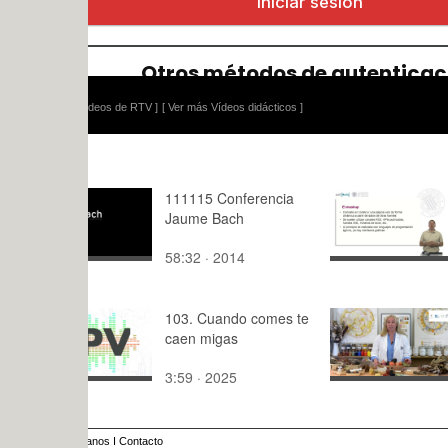
ídeos de RTV ]
[ Ver más Vídeos didácticos ]
111115 Conferencia
El Mashup
Jaume Bach
58:32 · 2014
5:36 · 201
103. Cuando comes te
QUÉ SON 
caen migas
COLORES
NATURAL
3:59 · 2025
5:18 · 202
anos
I
Contacto