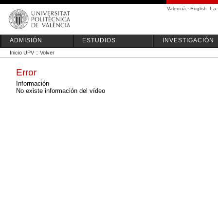
Valencià
·
English
I
a
ADMISIÓN
ESTUDIOS
INVESTIGACIÓN
Inicio UPV
::
Volver
Error
Información
No existe información del vídeo