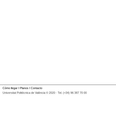
Cómo llegar
I
Planos
I
Contacto
Universitat Politècnica de València © 2020 · Tel. (+34) 96 387 70 00