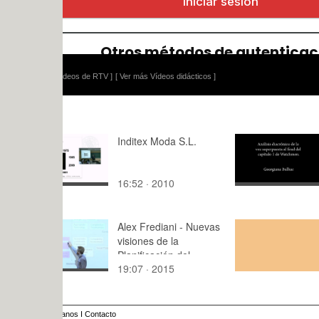
ídeos de RTV ]
[ Ver más Vídeos didácticos ]
Inditex Moda S.L.
Análisis di
16:52 · 2010
2:13 · 202
Alex Frediani - Nuevas
Story para
visiones de la
de comunic
Planificación del
19:07 · 2015
0:10 · 202
Desarrollo - parte 3 de
4
anos
I
Contacto