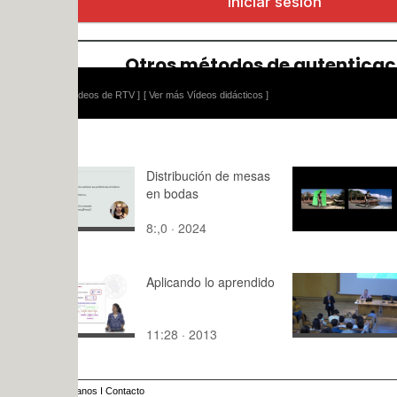
ídeos de RTV ]
[ Ver más Vídeos didácticos ]
Distribución de mesas
Proceso
en bodas
PuertoBar
a
8:,0 · 2024
1:14 · 201
Aplicando lo aprendido
CICLO "C
TROCALES
TALLER
11:28 · 2013
52:33 · 20
COMPOSIC
L.BARÓ
anos
I
Contacto