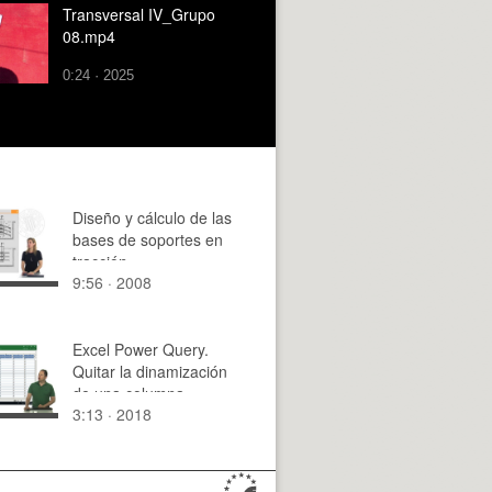
Transversal IV_Grupo
08.mp4
0:24 · 2025
Diseño y cálculo de las
bases de soportes en
tracción
9:56 · 2008
Excel Power Query.
Quitar la dinamización
de una columna
3:13 · 2018