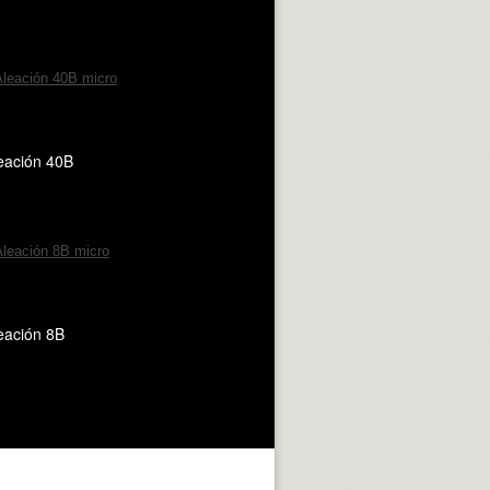
eación 40B
eación 8B