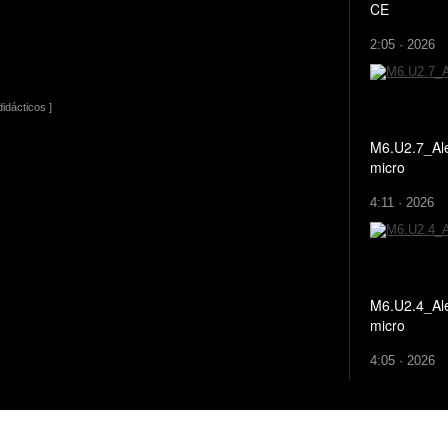
CE
2:05 · 2026
idácticos ]
M6.U2.7_Al
micro
4:11 · 2026
M6.U2.4_Al
micro
4:05 · 2026