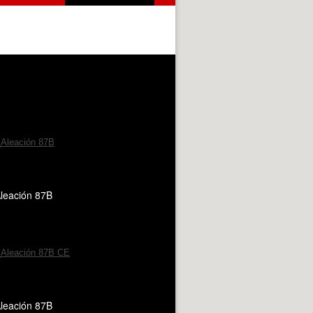
leación 87B
leación 87B