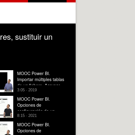
s, sustituir un
MOOC Power BI.
Importar múltiples tablas
de un fichero. Agrupar
3:05 · 2019
consultas
MOOC Power BI.
Opciones de
configuración de un
8:15 · 2021
informe en la nube
MOOC Power BI.
Opciones de