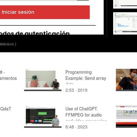
idácticos ]
8 -
Programming
zamientos
Example: Send array
data
2:53 · 2019
n QdaT
Use of ChatGPT.
FFMPEG for audio
and video processing
8:48 · 2023