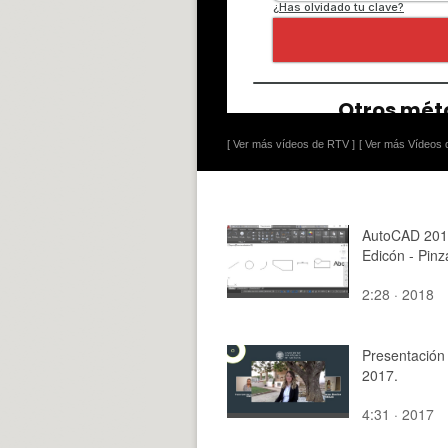
[ Ver más vídeos de RTV ]
[ Ver más Vídeos d
AutoCAD 201
Edicón - Pin
2:28 · 2018
Presentació
2017.
4:31 · 2017