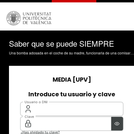
Saber que se puede SIEMPRE
Una bomba adosada en el coche de su madre, funcionaria de una comisaría de policía en Madrid, estuvo a punto de matarla en octubre de 1991, cuando tenía 12 años. Pasó siete meses hospitalizada, perdió las dos piernas, varios dedos de la mano, la cara le quedó destrozada…pero ha sabido convertir su dolor en lucha para disfrutar de la vida. Hoy, periodista, psicóloga, deportista y madre de tres hijos, cuenta su historia de superación con una alegría y energía contagiosa. Ha inaugurado la II Jornada Activa tu futuro. Haz un máster en la UPV.