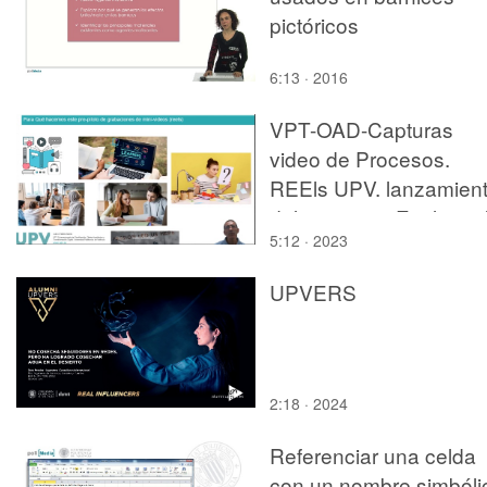
pictóricos
6:13 · 2016
VPT-OAD-Capturas
video de Procesos.
REEls UPV. lanzamien
del proyecto. Explicaci
5:12 · 2023
del Pre-piloto.mp4
UPVERS
2:18 · 2024
Referenciar una celda
con un nombre simbóli