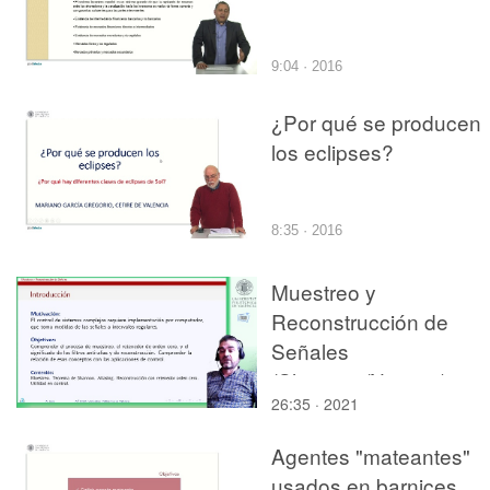
9:04 · 2016
¿Por qué se producen
los eclipses?
8:35 · 2016
Muestreo y
Reconstrucción de
Señales
(Shannon/Nyquist).
26:35 · 2021
Comentarios sobre
aplicación a control.
Agentes "mateantes"
usados en barnices