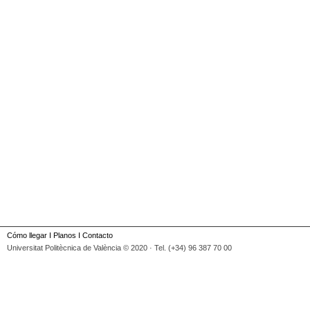
Cómo llegar
I
Planos
I
Contacto
Universitat Politècnica de València © 2020 · Tel. (+34) 96 387 70 00