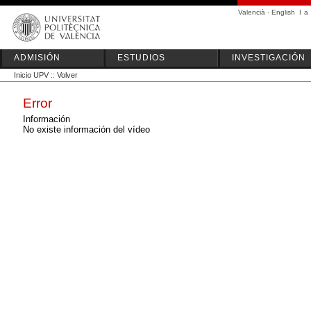
Valencià
·
English
I
a
ADMISIÓN
ESTUDIOS
INVESTIGACIÓN
Inicio UPV
::
Volver
Error
Información
No existe información del vídeo