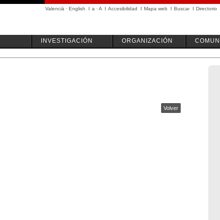
Valencià
·
English
I
a
·
A
I
Accesibilidad
I
Mapa web
I
Buscar
I
Directorio
INVESTIGACIÓN
ORGANIZACIÓN
COMUN
Volver