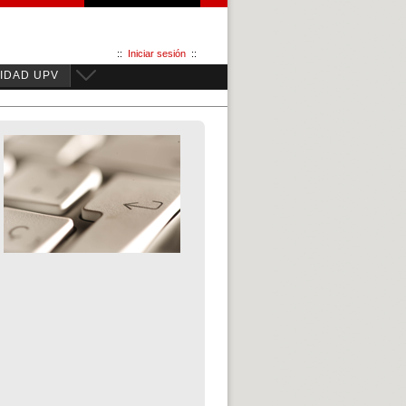
::
Iniciar sesión
::
IDAD UPV