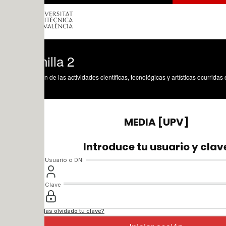
nilla 2
n de las actividades científicas, tecnológicas y artísticas ocurridas en los tres cam