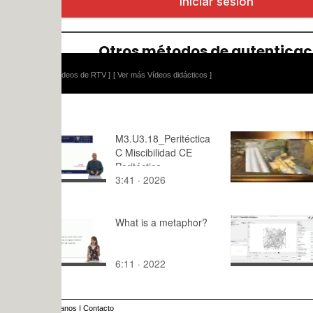
ídeos de RTV ]
[ Ver más Vídeos didácticos ]
M3.U3.18_Peritéctica
Perforación
C Miscibilidad CE
Peritéctica
3:41 · 2026
28:30 · 20
What is a metaphor?
Gephi: apli
layouts
6:11 · 2022
10:38 · 20
anos
I
Contacto