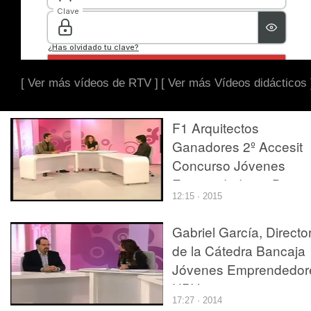
[ Ver más vídeos de RTV ]
[ Ver más Vídeos didácticos 
F1 Arquitectos
Ganadores 2º Accesit
Concurso Jóvenes
Emprendedores Banca
12:15 · 2015
UPV
Gabriel García, Directo
de la Cátedra Bancaja
Jóvenes Emprendedor
UPV
17:27 · 2014