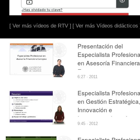
[ Ver más vídeos de RTV ]
[ Ver más Vídeos didácticos 
Presentación del
Especialista Profesiona
en Asesoría Financiera
Europea
6:27 · 2011
Especialista Profesiona
en Gestión Estratégica
Innovación e
Internacionalización.
9:45 · 2012
Gestión Comercial
Especialista Profesiona